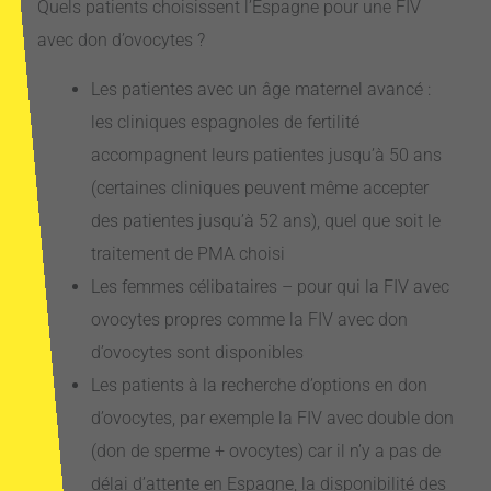
Quels patients choisissent l’Espagne pour une FIV
avec don d’ovocytes ?
Les patientes avec un âge maternel avancé :
les cliniques espagnoles de fertilité
accompagnent leurs patientes jusqu’à 50 ans
(certaines cliniques peuvent même accepter
des patientes jusqu’à 52 ans), quel que soit le
traitement de PMA choisi
Les femmes célibataires – pour qui la FIV avec
ovocytes propres comme la FIV avec don
d’ovocytes sont disponibles
Les patients à la recherche d’options en don
d’ovocytes, par exemple la FIV avec double don
(don de sperme + ovocytes) car il n’y a pas de
délai d’attente en Espagne, la disponibilité des